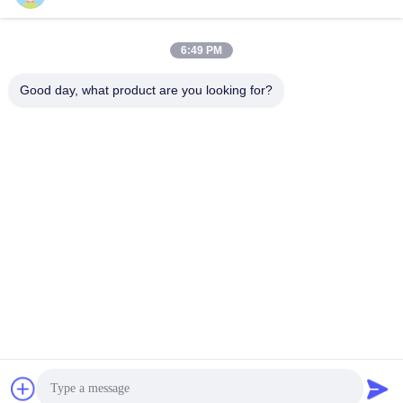
6:49 PM
Good day, what product are you looking for?
«Мы благодарны г-же Селин за поддержку и
сотрудничество в этом проекте.Ее терпение и вера в
нас побуждают нас закончить этот проект в конце
концов.Но из-за ограничений Covid19 наш китайский
инженер не может посетить сайт заказчика.Мы с
нетерпением ждем возможности провести больше
тренингов на месте в ближайшее время».
---- Королевская технология
Свяжитесь с нами