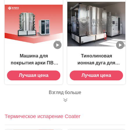
Машина для
Тинолиновая
покрытия арки ПВД
ионная дуга для
для мебели из
металлического
Лучшая цена
Лучшая цена
нержавеющей стали
фитнес-
оборудования
Взгляд больше
Термическое испарение Coater