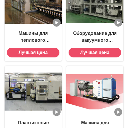
Машины для
Оборудование для
теплового
вакуумного
испарения с
покрытия
Лучшая цена
Лучшая цена
использованием
упаковочной бумаги
рулового слоя
Пластиковые
Машина для