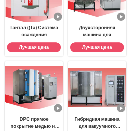
Тантал ((Ta) Система
Двухсторонняя
осаждения
машина для
магнитронным
покрытия
Лучшая цена
Лучшая цена
распылением
стеклоизделий TiN
RT1000-Ta
Gold- RT1400-PLUS
DPC прямое
Гибридная машина
покрытие медью на
для вакуумного