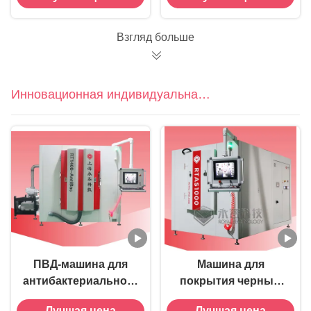
логотипов -
RTEP3600
Взгляд больше
Инновационная индивидуальная
машина PVD
ПВД-машина для
Машина для
антибактериального
покрытия черным
покрытия RT1400-
DLC
Лучшая цена
Лучшая цена