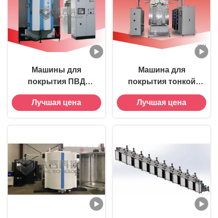
Машины для
Машина для
покрытия ПВД
покрытия тонкой
магниторонным
пленкой PVD
Лучшая цена
Лучшая цена
распыливанием
Sputtering-RTSP950-
печатных схем-
DLC
RTSP1200-PCB