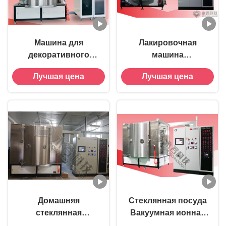
Машина для
Лакировочная
декоративного
машина
покрытия
стеклоизделия ПВД,
Лучшая цена
Лучшая цена
стеклоизделий PVD
кристаллическая
машина
плакировкой
вакуума ПВД
Домашняя
Стеклянная посуда
стеклянная
Вакуумная ионная
лакировочная
покрывающая