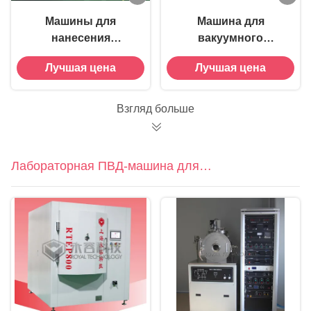
Машины для
Машина для
нанесения
вакуумного
покрытий на
покрытия ПВД
Лучшая цена
Лучшая цена
автомобильных
керамического
светоотражателях
излучающего
субстрата DPC
Взгляд больше
Лабораторная ПВД-машина для
покрытия