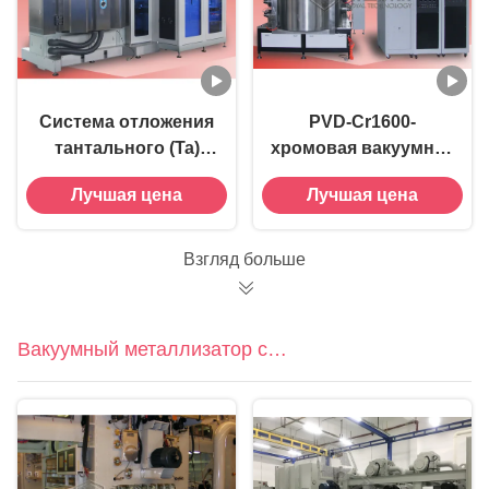
Система отложения
PVD-Cr1600-
тантального (Ta)
хромовая вакуумная
тонкопленочного
металлизирующая
Лучшая цена
Лучшая цена
магнитронного
машина
распылителя-
RTSP1000
Взгляд больше
Вакуумный металлизатор с
роллом на ролл