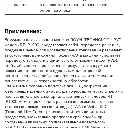
Технологии
на основе магнитронного распыления
постоянного тока
Применение:
Вакуумная покрывающая машина ROYAL TECHNOLOGY PVD,
модель RT-IP1000, представляет собой передовое решение,
предназначенное для удовлетворения требований различных
высокоточных приложений покрытия.Эта машина использует
передовую технологию физического отложения пара (PVD),
чтобы обеспечить превосходные результаты вакуумного
покрытия, что делает его идеальным для отраслей
промышленности, требующих долговечных и эстетически
привлекательных поверхностных обработок.
Эта машина особенно подходит для ПВД покрытия на
ювелирных изделиях и часах, где точность, качество отделки и
производительность материала критичны.и кислород, RT-
IP1000 может производить различные покрытия, включая
титановые алюминиевые нитриды (TiAlN) и Watch DLC
(Diamond-Like Carbon).и износостойкость деликатных
предметов, значительно продлевая срок службы при
сохранении визуально привлекательной поверхности.
RT-IP1000 оснащен надежной системой ПЛК Mitsubishi,