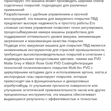
гарантирует, что машина может производить широкий спектр
отделочных покрытий, подходящих для различных
применений.
Разработанная с удобным управлением и прочной
конструкцией, эта машина для вакуумного покрытия ПВД
предлагает высокую надежность и простоту работы.Его
сложная система управления позволяет точно регулировать
процессыВакуумная камера машины разработана для
поддержания оптимального уровня вакуума, минимизации
загрязнения и максимизации качества покрытия.
Подводя итог, вакуумная машина для покрытия ПВД является
незаменимым инструментом для отраслей промышленности,
требующих высокопроизводительных покрытий.в сочетании с
индивидуальными процессовыми цветами, такими как PVD
Matte Grey и Watch Rose Gold PVD CoatingИнтеграция
технологий полиэтиленового покрытия Multi Arc PVD с
циркулярными катодами дуги и использование аргона, азота,и
кислородные газы гарантируют покрытия, которые
превосходят как в функциональных и декоративных
атрибутовБудь то улучшение прочности поверхности или
улучшение эстетической привлекательности часов или других
прецизионных инструментов, эта машина обеспечивает
выдающиеся результаты с эффективностью и точностью.