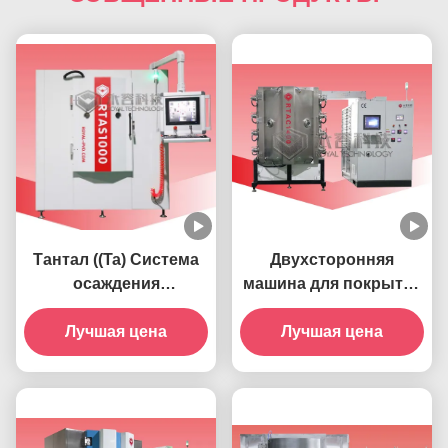
Тантал ((Ta) Система
Двухсторонняя
осаждения
машина для покрытия
магнитронным
стеклоизделий TiN
распылением RT1000-
Лучшая цена
Gold- RT1400-PLUS
Лучшая цена
Ta