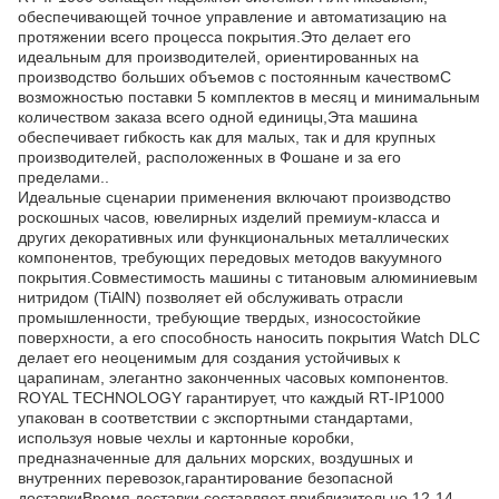
обеспечивающей точное управление и автоматизацию на
протяжении всего процесса покрытия.Это делает его
идеальным для производителей, ориентированных на
производство больших объемов с постоянным качествомС
возможностью поставки 5 комплектов в месяц и минимальным
количеством заказа всего одной единицы,Эта машина
обеспечивает гибкость как для малых, так и для крупных
производителей, расположенных в Фошане и за его
пределами..
Идеальные сценарии применения включают производство
роскошных часов, ювелирных изделий премиум-класса и
других декоративных или функциональных металлических
компонентов, требующих передовых методов вакуумного
покрытия.Совместимость машины с титановым алюминиевым
нитридом (TiAlN) позволяет ей обслуживать отрасли
промышленности, требующие твердых, износостойкие
поверхности, а его способность наносить покрытия Watch DLC
делает его неоценимым для создания устойчивых к
царапинам, элегантно законченных часовых компонентов.
ROYAL TECHNOLOGY гарантирует, что каждый RT-IP1000
упакован в соответствии с экспортными стандартами,
используя новые чехлы и картонные коробки,
предназначенные для дальних морских, воздушных и
внутренних перевозок,гарантирование безопасной
доставкиВремя доставки составляет приблизительно 12-14