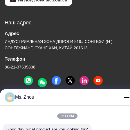
service@royaltec.com.cn
Наш адрес
Адрес
ИНДУСТРИАЛЬНАЯ ЗОНА ДОРОГИ 819# СОНГВЭИ (Н.)
СОНГДЖИАНГ, СХАНГ ХАИ, КИТАЙ 201613
Телефон
86-21-37635838
Ms. Zhou
Политика конфиденциальности
|
Карта сайта
Китай Хорошее качество Лакировочная машина вакуума PVD
8:33 PM
Доставщик. -2026 SHANGHAI ROYAL TECHNOLOGY INC. Все
права защищены.
Good day, what product are you looking for?