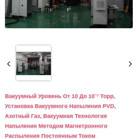
Вакуумный Уровень От 10 До 10⁻⁷ Торр,
Установка Вакуумного Напыления PVD,
Азотный Газ, Вакуумная Технология
Напыления Методом Магнетронного
Распыления Постоянным Током