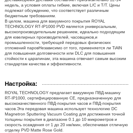
недель, а условия оплаты гибкие, включая L/C и T/T. Цены
подлежат обсуждению, что соответствует различным
бюджетным требованиям.
В целом, машина для вакуумного покрытия ROYAL
TECHNOLOGY RT-IP1000 PVD является универсальным,
высокопроизводительным решением, идеально подходящим
для ювелирных производителей, часовщиков,и
промышленности, требующей передовых физических
отложений паровНезависимо от того, применяется ли TiAlN
для повышения долговечности или DLC для повышения
стойкости к царапинам, эта машина отвечает самым высоким
стандартам качества и эффективности.
Настройка:
ROYAL TECHNOLOGY предлагает вакуумную ПВД-машину
RT-IP1000, сертифицированную CE, предназначенную для
высококачественного ПВД-покрытия часов и ПВД-покрытия
часов.Эта передовая машина использует технологию DC
Magnetron Sputtering Vacuum Coating для достижения точной
толщины покрытия в диапазоне 0.1 до 10 микрометров и
скорость осаждения от 1 до 20 нм/мин, обеспечивая отличную
отделку PVD Matte Rose Gold.