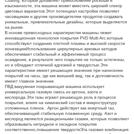
Coating, который добавляет прикосновение роскоши и
изысканности, эта машина может вместить широкий спектр
цветовых вариантов.Этот потенциал настройки позволяет
часовщикам и другим производителям продуктов создавать
уникальные, привлекательные дизайны, которые выделяются
на рынке.
В основе превосходных характеристик машины лежит
инновационная технология покрытия PVD Multi Arc.которые
способствуют созданию плотной плазмы и высокой скорости
ионизацииИспользование циркулярных арковых катодов
обеспечивает стабильный и эффективный процесс
осаждения, в результате чего покрытия не только эстетичны,
но и обладают отличной адгезией и твердостью.Эти
характеристики имеют решающее значение при нанесении
покрытий на часы, где как внешний вид, так и долговечность
имеют главное значение.
ПВД вакуумная покрывающая машина использует
универсальную газовую смесь из аргона, азота и
кислорода.Эти газы играют решающую роль в процессе
покрытия, влияя на химический состав и микроструктуру
отложенных пленок.. Аргон действует как инертный газ,
обеспечивающий стабильную плазменную среду. Азот и
кислород являются реакционными газами, которые позволяют
образовывать нитридное и оксидное покрытие
соответственно,повышение твердостиЭта газовая комбинация