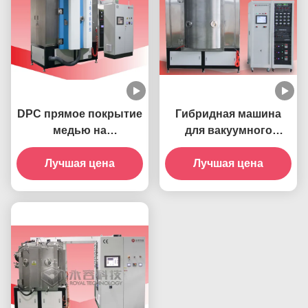
DPC прямое покрытие
Гибридная машина
медью на
для вакуумного
керамических чипах-
покрытия ПВД-RTAS
RTSP1200-DPC
Лучшая цена
Лучшая цена