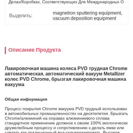
Делах/коробках, Соответствующих Для Международных О
magnetron sputtering equipment
, 
Выделить:
vacuum deposition equipment
Описание Продукта
Лакировочная машина колеса PVD трудная Chrome
автоматическая, автоматический вакуум Metallizer
колес PVD Chrome, брызгая лакировочная машина
вакуума
Общая информация
Процесс покрытия Chrome вакуума PVD трудный использован
в автомобильных промышленностях на десятилетия. Брызгать
Chrome/алюминий на оправах алюминиевого сплава
стандартное применение должное к своим 100% экологически
дружелюбным процессу и сопротивлению к делать ямки или
слезать как традиционный вод-гальванизировать. Высокое