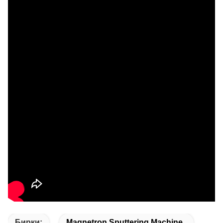
Бирки:
Magnetron Sputtering Machine