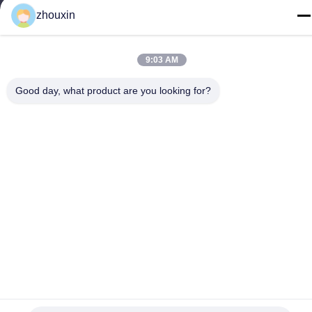
zhouxin
9:03 AM
Политика конфиденциальности
|
Карта сайта
Good day, what product are you looking for?
Китай Хорошее качество Лакировочная машина вакуума PVD
Доставщик. -2026 SHANGHAI ROYAL TECHNOLOGY INC. Все
права защищены.