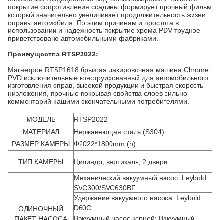
покрытие сопротивления ссадины формирует прочный фильм
который значительно увеличивает продолжительность жизни
оправы автомобиля. По этим причинам и простота в
использовании и надежность покрытие хрома PDV трудное
приветствовано автомобильными фабриками.
Преимущества RTSP2022:
Магнетрон RTSP1618 брызгая лакировочная машина Chrome
PVD исключительные конструированный для автомобильного
изготовления оправ, высокой продукции и быстрая скорость
низложения, прочные покрывая свойства слоев сильно
комментарий нашими окончательными потребителями.
МОДЕЛЬ
RTSP2022
МАТЕРИАЛ
Нержавеющая сталь (S304)
РАЗМЕР КАМЕРЫ
Φ2022*1800mm (h)
ТИП КАМЕРЫ
Цилиндр, вертикаль, 2 двери
Механический вакуумный насос: Leybold
SVC300/SVC630BF
Удержание вакуумного насоса: Leybold
D60C
ОДИНОЧНЫЙ
Вакуумный насос корней: Вакуумный
ПАКЕТ НАСОСА