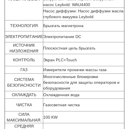
насос Leybold: WAU4400
Насос диффузии: Насос диффузии масла
глубокого вакуума Leybold:
ТЕХНОЛОГИЯ
Брызгать магнетрона
ЭЛЕКТРОПИТАНИЕ
Электропитание DC
ИСТОЧНИК
Плоскостная цель брызгать
НИЗЛОЖЕНИЯ
КОНТРОЛЬ
Экран PLC+Touch
ГАЗ
Измерители прокачки массы газа
Многочисленные блокировки
СИСТЕМА
безопасности для защиты операторов и
БЕЗОПАСНОСТИ
оборудования
ОХЛАЖДАТЬ
Охлажденная вода
ЧИСТКА
Газосветная чистка
СИЛА
100 KW
МАКСИМАЛЬНАЯ.
СРЕДНЯЯ