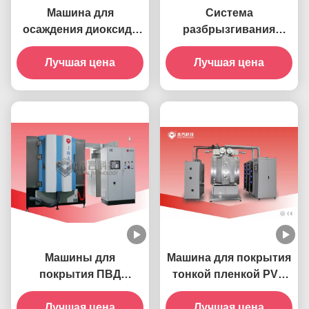
Машина для
Система
осаждения диоксида
разбрызгивания
ниобия (NbO2) -
магнитронов с
RTSP1000-Nb
Лучшая цена
закрытым полем с
Лучшая цена
несбалансированным
полем
Машины для
Машина для покрытия
покрытия ПВД
тонкой пленкой PVD
магниторонным
Sputtering-RTSP950-
распыливанием
Лучшая цена
Лучшая цена
DLC