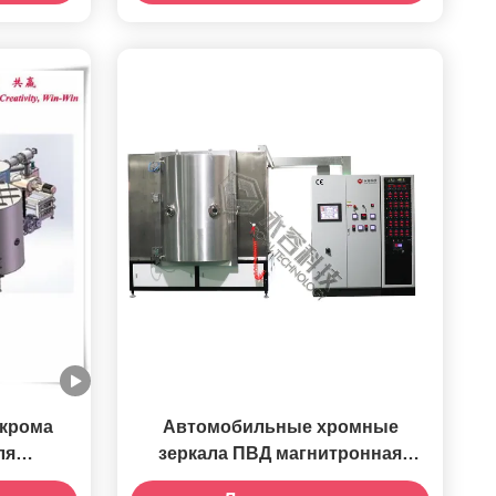
ом
ыления
ом
 крома
Автомобильные хромные
ля
зеркала ПВД магнитронная
 хрома
распылительная машина,