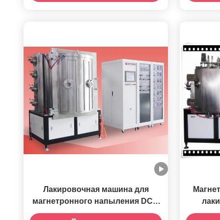
рас
о
Лакировочная машина для
Магнет
магнетронного напыления DC и
лак
MF Решения для нанесения
кре