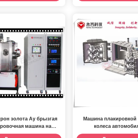
пылительная медная
напыления метод
садочная машина
магнетронного расп
постоянным ток
рон золота Ау брызгая
Машина плакировкой
ировочная машина на
колеса автомоби
мниевых пластинах,
оборудования черного