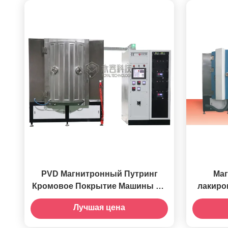
для ПВ
PVD Магнитронный Путринг
Маг
Кромовое Покрытие Машины На
лакиро
Автомобильные Алюминиевые
ПВД, 
Лучшая цена
Колеса