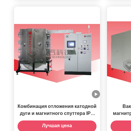
Комбинация отложения катодной
Вак
дуги и магнитного спуттера IPG
магнит
ювелирные изделия 24K золото
система
Лучшая цена
оса