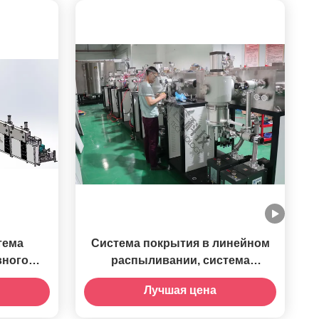
тема
Система покрытия в линейном
вного
распыливании, система
ления с
отложения непрерывного
Лучшая цена
шку
магниторонного распыливания
воздух-воздух