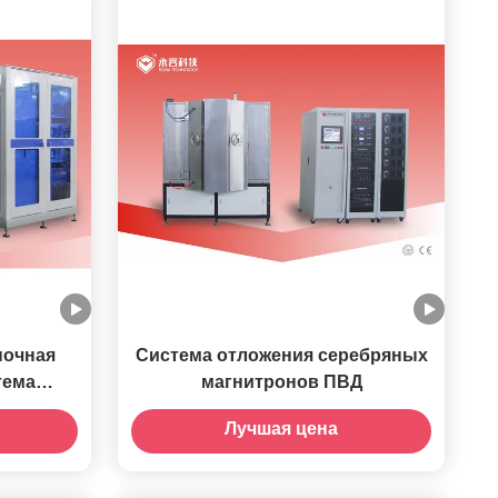
ночная
Система отложения серебряных
тема
магнитронов ПВД
на для
Лучшая цена
аН