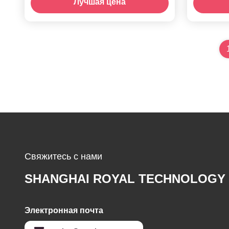
Лучшая цена
покрытий PVD глубокого
с
черного цвета
к
Свяжитесь с нами
SHANGHAI ROYAL TECHNOLOGY 
Электронная почта