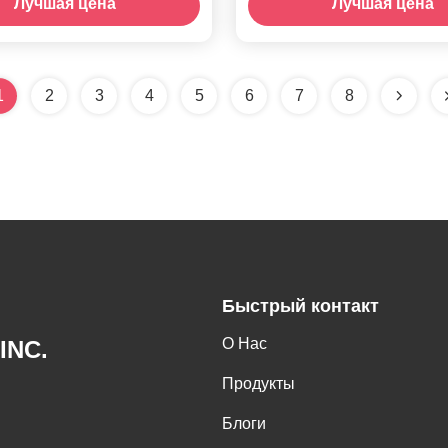
Лучшая цена
Лучшая цена
теклянная вставка,
магнетронная напыляя 
ерамические листы
1
2
3
4
5
6
7
8
Быстрый контакт
О Нас
INC.
Продукты
Блоги