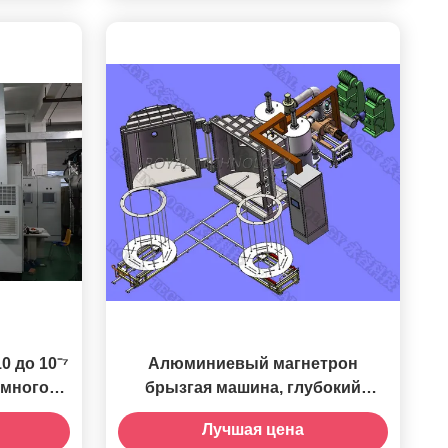
 до 10⁻⁷
Алюминиевый магнетрон
умного
брызгая машина, глубокий
ый газ,
вакуум ПВД металлизируя
Лучшая цена
гия
машину