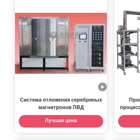
Система отложения серебряных
Про
магнитронов ПВД
процесс
по
Лучшая цена
вак
помо
распыли