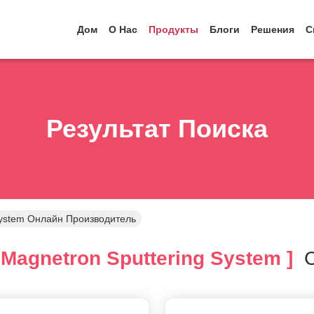
Дом
О Нас
Продукты
Блоги
Решения
С
Результат Поиска
 System Онлайн Производитель
Magnetron Sputtering System ]
С